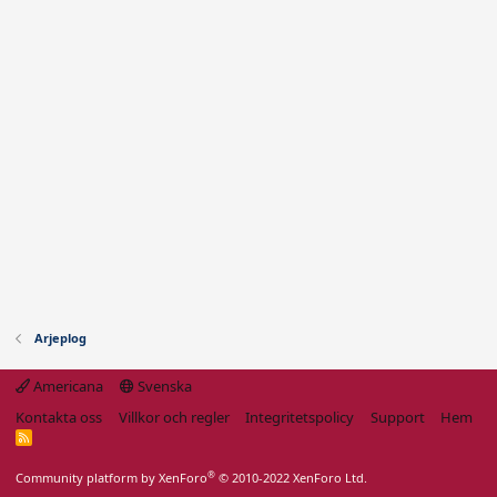
Arjeplog
Americana
Svenska
Kontakta oss
Villkor och regler
Integritetspolicy
Support
Hem
R
S
S
®
Community platform by XenForo
© 2010-2022 XenForo Ltd.