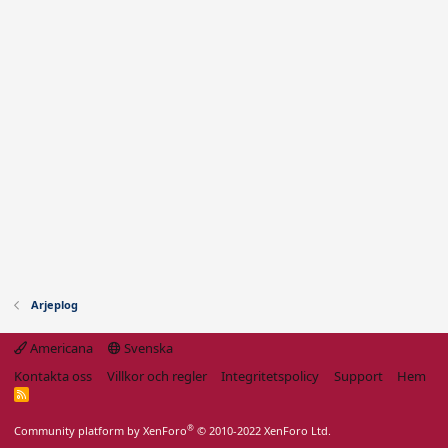
Arjeplog
Americana
Svenska
Kontakta oss
Villkor och regler
Integritetspolicy
Support
Hem
R
S
S
®
Community platform by XenForo
© 2010-2022 XenForo Ltd.