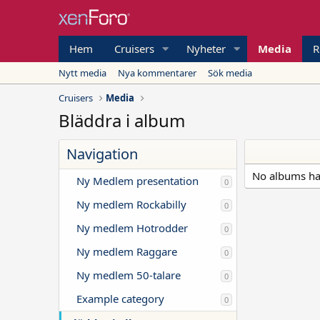
Hem
Cruisers
Nyheter
Media
R
Nytt media
Nya kommentarer
Sök media
Cruisers
Media
Bläddra i album
Navigation
No albums ha
Ny Medlem presentation
0
Ny medlem Rockabilly
0
Ny medlem Hotrodder
0
Ny medlem Raggare
0
Ny medlem 50-talare
0
Example category
0